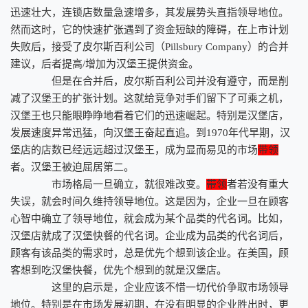
迅速壮大，连锁店数量急速增多，其发展势头直指领导地位。
然而这时，它的快速扩张遇到了资金短缺的障碍，在上市计划
失败后，接受了皮尔斯百利公司（Pillsbury Company）的合并
建议，后者提高/增加为汉堡王提供资金。
但是在合并后，皮尔斯百利公司并没有遵守，而是削
减了汉堡王的扩张计划。这就给竞争对手们留下了可乘之机，
汉堡王也只能眼睁睁地看着它们的迅速崛起。特别是汉堡店，
发展速度异常迅猛，向汉堡王奋起直追。到1970年代早期，汉
堡店的店数已经远远超过汉堡王，成为显而易见的市场
带领
者。汉堡王被迫屈居第二。
市场格局一旦确立，就很难改变。
带领
者若没有重大
失误，就会时间久维持领导地位。这是因为，企业一旦在顾客
心智中确立了领导地位，就会成为某个品类的代名词。比如，
汉堡店就成了汉堡快餐的代名词。企业成为品类的代名词后，
顾客有该品类的需求时，总是优先个想到该企业。在美国，顾
客想到吃汉堡快餐，优先个想到的就是汉堡店。
这里的启示是，企业应该不惜一切代价争取市场领导
地位。特别是在市场发展初期，在没有明显的企业胜出时，更