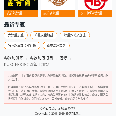
麦肯姆汉堡
麦乐多汉堡
亨贝特炸鸡汉堡
最新专题
大汉堡加盟
鸡腿汉堡加盟
汉堡炸鸡店加盟
特色烤鱼加盟排行榜
夜市烧烤加盟
餐饮加盟网
餐饮加盟项目
汉堡
BURGERKING汉堡王加盟
友情提示：本页面内容仅供参考，为降低投资风险，建议您在投资前多做考察咨询、多
对比分析。
内容声明：以上所展示的信息均由第三方用户免费注册发布，内容的真实性、准确性和
合法性均由发布用户负责。餐饮加盟网对此不承担任何相关连带责任。餐饮加盟网遵循
相关法律法规严格审核相关内容，如您发现页面有任何违法或侵权信息，欢迎向网站举
报并提供有效线索，我们将认真核查、及时处理。感谢您的参与和支持！
投资有风险，加盟需谨慎！
Copyright © 2003-2019 餐饮加盟网