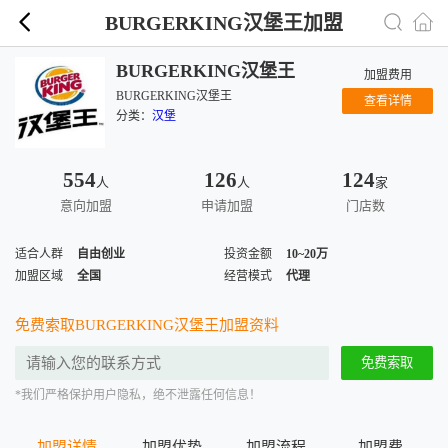
BURGERKING汉堡王加盟
BURGERKING汉堡王
加盟费用
BURGERKING汉堡王
查看详情
分类：
汉堡
554
126
124
人
人
家
意向加盟
申请加盟
门店数
适合人群
自由创业
投资金额
10~20万
加盟区域
全国
经营模式
代理
免费索取BURGERKING汉堡王加盟资料
免费索取
*我们严格保护用户隐私，绝不泄露任何信息！
加盟详情
加盟优势
加盟流程
加盟费