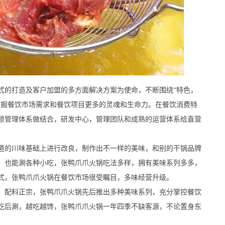
的打造及客户加盟的多方面解决方案为使命，不断围绕“特色，
挖掘餐饮市场需求和餐饮项目更多的灵魂和生命力。在餐饮消费特
锁管理体系做结合，研发中心，管理团队和成熟的运营体系给直营
的川味基础上进行改良，制作出不一样的美味，和别的干锅品牌
，也能涮各种小吃，张鸭爪爪火锅吃法多样，拥有美味系列多多，
式，张鸭爪爪火锅在餐饮市场很受瞩目，多味经营升级。
配料正宗，张鸭爪爪火锅先后推出多种美味系列，充分掌控餐饮
吃后涮，越吃越馋，张鸭爪爪火锅一年四季不缺客源，不论置身东