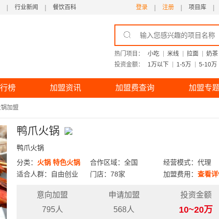
行业新闻
餐饮百科
登录
注册
项目库
热门项目：
小吃
米线
拉面
奶茶
投资金额：
1万以下
1-5万
5-10万
行榜
加盟资讯
加盟费查询
加盟专
火锅加盟
鸭爪火锅
鸭爪火锅
分类：
火锅
特色火锅
合作区域：全国
经营模式：代理
适合人群：自由创业
门店：78家
加盟费用：
查看详
意向加盟
申请加盟
投资金额
10~20万
795人
568人