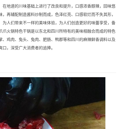
在地道的川味基础上进行了改良和提升，口感浓香醇辣，回味悠
味，再辅配制造酱料炒制而成，色泽红亮、口感软烂而不失其形，
。为人们带来不一样的美味体验，为人们创造更好的味蕾享受，备
爪爪火锅特色干锅是以东北和四川所特有的美味相融合而成的特色
掌、鸡肉、兔头、兔肉、肥肠、鸭郡等和四川的麻辣鲜香调料以及
辣爽口，深受广大消费者的追捧。