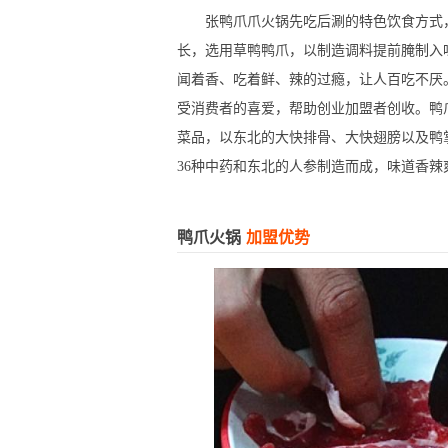
张鸭爪爪火锅先吃后涮的特色饮食方式，
长，选用草鸭鸭爪，以制造调料提前腌制入
闻着香、吃着鲜、辣的过瘾，让人百吃不厌
受消费者的喜爱，帮助创业加盟者创收。鸭
菜品，以东北的大快排骨、大快翅膀以及鸭
36种中药和东北的人参制造而成，味道香
鸭爪火锅
加盟优势