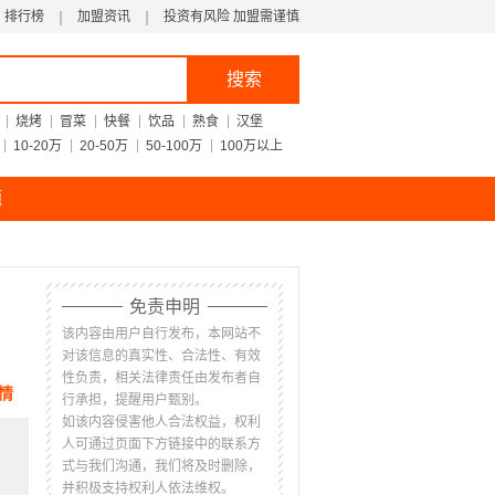
排行榜
加盟资讯
投资有风险 加盟需谨慎
搜索
烧烤
冒菜
快餐
饮品
熟食
汉堡
10-20万
20-50万
50-100万
100万以上
题
免责申明
该内容由用户自行发布，本网站不
对该信息的真实性、合法性、有效
性负责，相关法律责任由发布者自
情
行承担，提醒用户甄别。
如该内容侵害他人合法权益，权利
人可通过页面下方链接中的联系方
式与我们沟通，我们将及时删除，
并积极支持权利人依法维权。