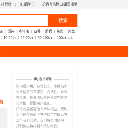
排行榜
加盟资讯
投资有风险 加盟需谨慎
搜索
店
馄饨
咖啡店
西餐
焖锅
茶馆
烤鱼
10-20万
20-50万
50-100万
100万以上
题
免责申明
该内容由用户自行发布，本网站不
对该信息的真实性、合法性、有效
性负责，相关法律责任由发布者自
情
行承担，提醒用户甄别。
如该内容侵害他人合法权益，权利
人可通过页面下方链接中的联系方
式与我们沟通，我们将及时删除，
并积极支持权利人依法维权。