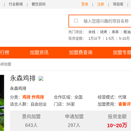
行业新闻
餐饮百科
登录
注册
项目库
热门项目：
米线
烧烤
串串
粮油
投资金额：
1万以下
1-5万
5-10万
行榜
加盟资讯
加盟费查询
加盟专
鸡排加盟
永森鸡排
永森鸡排
分类：
鸡排
炸鸡排
合作区域：全国
经营模式：代理
适合人群：自由创业
门店：36家
加盟费用：
查看详
意向加盟
申请加盟
投资金额
10~20万
643人
297人