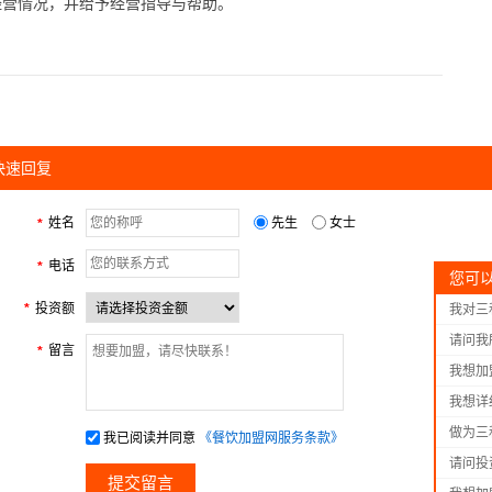
营情况，并给予经营指导与帮助。
快速回复
姓名
先生
女士
*
电话
*
您可
投资额
*
我对三
请问我
留言
*
我想加
我想详
做为三
我已阅读并同意
《餐饮加盟网服务条款》
请问投