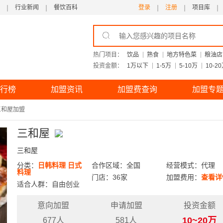
行业新闻
餐饮百科
登录
注册
项目库
热门项目：
饮品
熟食
地方特色菜
粮油店
投资金额：
1万以下
1-5万
5-10万
10-2
行榜
加盟资讯
加盟费查询
加盟专
三和屋加盟
三和屋
三和屋
分类：
日韩料理
日式
合作区域：全国
经营模式：代理
料理
门店：36家
加盟费用：
查看详
适合人群：自由创业
意向加盟
申请加盟
投资金额
10~20万
677人
581人