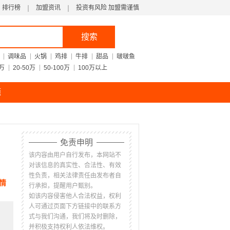
排行榜
加盟资讯
投资有风险 加盟需谨慎
搜索
调味品
火锅
鸡排
牛排
甜品
啵啵鱼
0万
20-50万
50-100万
100万以上
题
免责申明
该内容由用户自行发布，本网站不
对该信息的真实性、合法性、有效
性负责，相关法律责任由发布者自
情
行承担，提醒用户甄别。
如该内容侵害他人合法权益，权利
人可通过页面下方链接中的联系方
式与我们沟通，我们将及时删除，
并积极支持权利人依法维权。