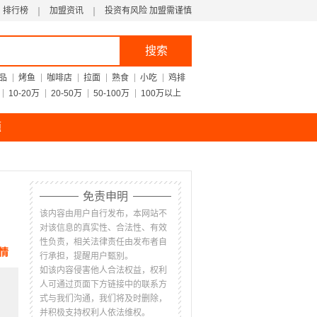
排行榜
加盟资讯
投资有风险 加盟需谨慎
搜索
品
烤鱼
咖啡店
拉面
熟食
小吃
鸡排
10-20万
20-50万
50-100万
100万以上
题
免责申明
该内容由用户自行发布，本网站不
对该信息的真实性、合法性、有效
性负责，相关法律责任由发布者自
情
行承担，提醒用户甄别。
如该内容侵害他人合法权益，权利
人可通过页面下方链接中的联系方
式与我们沟通，我们将及时删除，
并积极支持权利人依法维权。