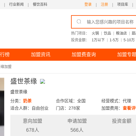
行业新闻
餐饮百科
登录
注册
项目库
热门项目：
火锅
饮品
粮油店
甜
投资金额：
1万以下
1-5万
5-10万
行榜
加盟资讯
加盟费查询
加盟专
茶缘加盟
盛世茶缘
盛世茶缘
分类：
奶茶
合作区域：全国
经营模式：代理
适合人群：自由创业
门店：278家
加盟费用：
查看详
意向加盟
申请加盟
投资金额
678人
566人