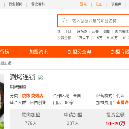
行业新闻
餐饮百科
登录
注册
项目库
热门项目：
麻辣烫
西餐
焖锅
面包蛋糕
投资金额：
1万以下
1-5万
5-10万
10-
行榜
加盟资讯
加盟费查询
加盟专
连锁加盟
涮烤连锁
涮烤连锁
分类：
烧烤
烧烤店
合作区域：全国
经营模式：代理
适合人群：自由创业
门店：90家
加盟费用：
查看详
意向加盟
申请加盟
投资金额
10~20万
779人
337人