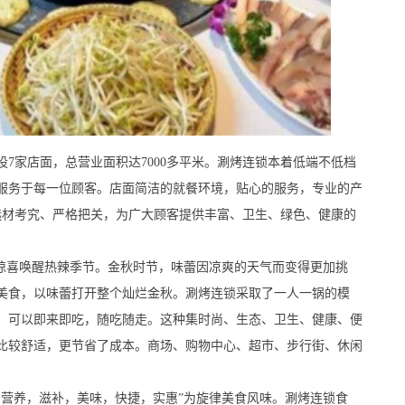
家店面，总营业面积达7000多平米。涮烤连锁本着低端不低档
服务于每一位顾客。店面简洁的就餐环境，贴心的服务，专业的产
，选材考究、严格把关，为广大顾客提供丰富、卫生、绿色、健康的
喜唤醒热辣季节。金秋时节，味蕾因凉爽的天气而变得更加挑
美食，以味蕾打开整个灿烂金秋。涮烤连锁采取了一人一锅的模
，可以即来即吃，随吃随走。这种集时尚、生态、卫生、健康、便
比较舒适，更节省了成本。商场、购物中心、超市、步行街、休闲
养，滋补，美味，快捷，实惠”为旋律美食风味。涮烤连锁食