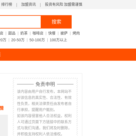
排行榜
加盟资讯
投资有风险 加盟需谨慎
搜索
店
甜品
奶茶
咖啡店
快餐
披萨
烤肉
20万
20-50万
50-100万
100万以上
题
免责申明
该内容由用户自行发布，本网站不
对该信息的真实性、合法性、有效
性负责，相关法律责任由发布者自
情
行承担，提醒用户甄别。
如该内容侵害他人合法权益，权利
人可通过页面下方链接中的联系方
式与我们沟通，我们将及时删除，
并积极支持权利人依法维权。