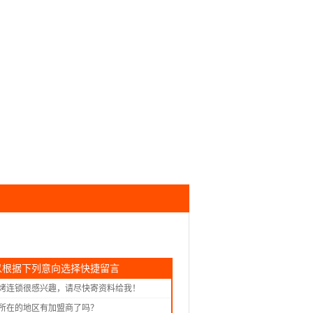
以根据下列意向选择快捷留言
烤连锁很感兴趣，请尽快寄资料给我！
所在的地区有加盟商了吗？