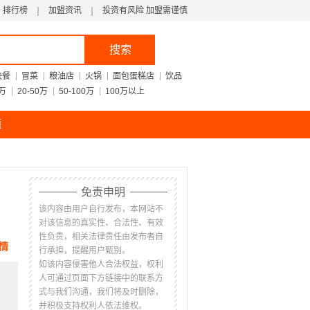
排行榜
加盟资讯
投资有风险 加盟需谨慎
搜索
快餐
冒菜
粮油店
火锅
面包蛋糕店
饮品
0万
20-50万
50-100万
100万以上
题
免责申明
该内容由用户自行发布，本网站不
对该信息的真实性、合法性、有效
性负责，相关法律责任由发布者自
情
行承担，提醒用户甄别。
如该内容侵害他人合法权益，权利
人可通过页面下方链接中的联系方
式与我们沟通，我们将及时删除，
并积极支持权利人依法维权。