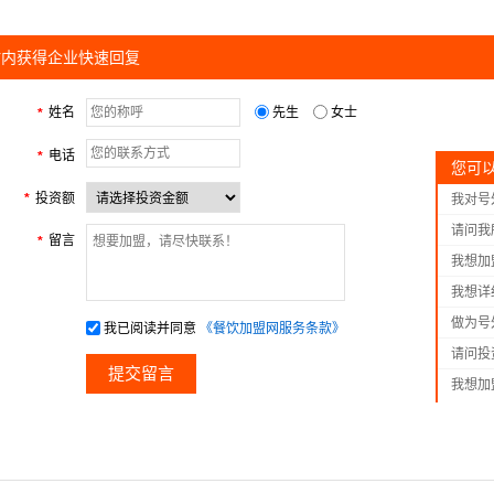
时内获得企业快速回复
姓名
先生
女士
*
电话
*
您可
投资额
*
我对号
我！
请问我
留言
*
我想加
我想详
我联系
做为号
我已阅读并同意
《餐饮加盟网服务条款》
持？
请问投
我想加