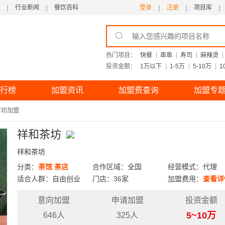
行业新闻
餐饮百科
登录
注册
项目库
热门项目：
快餐
串串
寿司
麻辣烫
投资金额：
1万以下
1-5万
5-10万
1
行榜
加盟资讯
加盟费查询
加盟专
茶坊加盟
祥和茶坊
祥和茶坊
分类：
茶馆
茶店
合作区域：全国
经营模式：代理
适合人群：自由创业
门店：36家
加盟费用：
查看详
意向加盟
申请加盟
投资金额
5~10万
646人
325人