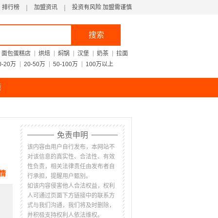
排行榜
加盟资讯
投资有风险 加盟需谨慎
搜索
面包蛋糕店
烘焙
焖锅
汉堡
奶茶
拉面
0-20万
20-50万
50-100万
100万以上
题
免责申明
该内容由用户自行发布，本网站不
对该信息的真实性、合法性、有效
性负责，相关法律责任由发布者自
情
行承担，提醒用户甄别。
如该内容侵害他人合法权益，权利
人可通过页面下方链接中的联系方
式与我们沟通，我们将及时删除，
并积极支持权利人依法维权。