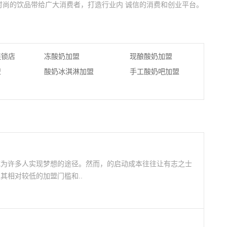
时尚的饮品带给广大消费者，打造行业内 诚信的消费和创业平台。
连锁店
冻酸奶加盟
现酿酸奶加盟
盟
酸奶冰淇淋加盟
手工酸奶吧加盟
成为许多人实现梦想的途径。然而，的启动成本往往让有志之士
其相对较低的加盟门槛和..