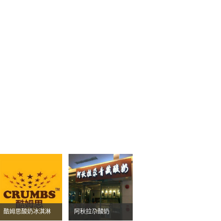
酷姆思酸奶冰淇淋
阿秋拉尕酸奶