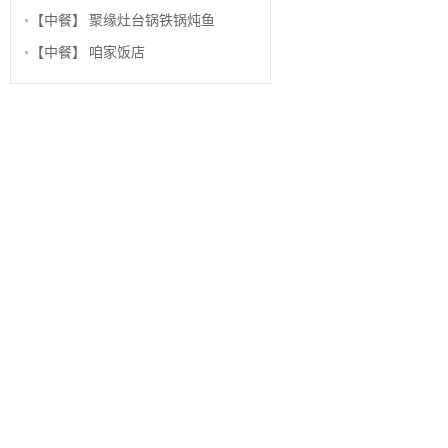
【中餐】
聚缘灶台锅铁锅炖鱼
【中餐】
咱家饭店