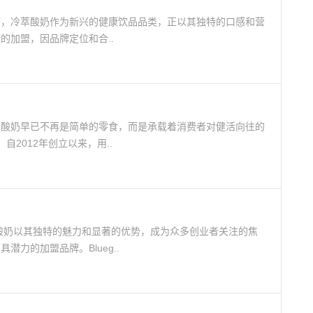
下，冷萃酸奶作为新兴的健康饮品品类，正以其独特的口感和营
的加盟，因品牌定位和合..
的酸奶早已不再是简单的零食，而是承载着消费者对健活向往的
酸奶）自2012年创立以来，用..
ass酸奶以其独特的魅力和显著的优势，成为众多创业者关注的焦
力的加盟品牌。Blueg..