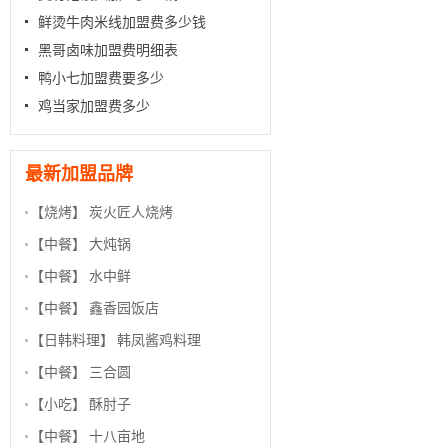
鲜烫牛肉米线加盟费多少钱
黑哥卤味加盟费明细表
鸭小七加盟费要多少
鸡当家加盟费多少
最新加盟品牌
【烧烤】
炭火匠人烧烤
【中餐】
大炖锅
【中餐】
水中鲜
【中餐】
鑫香园饭店
【日韩料理】
韩凤酱鸡料理
【中餐】
三合圆
【小吃】
酥肘子
【中餐】
十八亩地