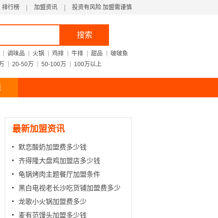
排行榜
加盟资讯
投资有风险 加盟需谨慎
搜索
调味品
火锅
鸡排
牛排
甜品
啵啵鱼
0万
20-50万
50-100万
100万以上
题
最新加盟资讯
默恋酸奶加盟费多少钱
齐得隆大盘鸡加盟店多少钱
龟锅烤肉主题餐厅加盟条件
黑白电视老长沙吃货铺加盟费多少
龙歌小火锅加盟费多少
麦有范馒头加盟多少钱